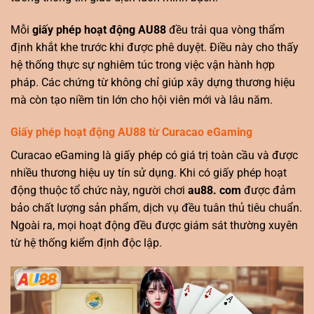
Mỗi
giấy phép hoạt động AU88
đều trải qua vòng thẩm
định khắt khe trước khi được phê duyệt. Điều này cho thấy
hệ thống thực sự nghiêm túc trong việc vận hành hợp
pháp. Các chứng từ không chỉ giúp xây dựng thương hiệu
mà còn tạo niềm tin lớn cho hội viên mới và lâu năm.
Giấy phép hoạt động AU88 từ Curacao eGaming
Curacao eGaming là giấy phép có giá trị toàn cầu và được
nhiều thương hiệu uy tín sử dụng. Khi có giấy phép hoạt
động thuộc tổ chức này, người chơi
au88. com
được đảm
bảo chất lượng sản phẩm, dịch vụ đều tuân thủ tiêu chuẩn.
Ngoài ra, mọi hoạt động đều được giám sát thường xuyên
từ hệ thống kiểm định độc lập.