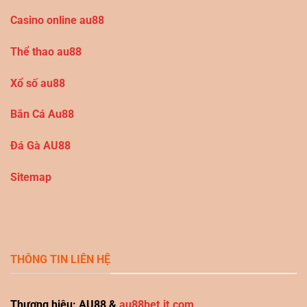
Casino online au88
Thể thao au88
Xổ số au88
Bắn Cá Au88
Đá Gà AU88
Sitemap
THÔNG TIN LIÊN HỆ
Thương hiệu: AU88
&
au88bet.it.com