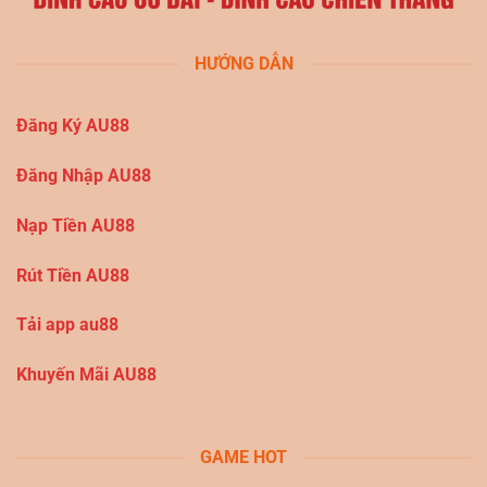
HƯỚNG DẪN
Đăng Ký AU88
Đăng Nhập AU88
Nạp Tiền AU88
Rút Tiền AU88
Tải app au88
Khuyến Mãi AU88
GAME HOT