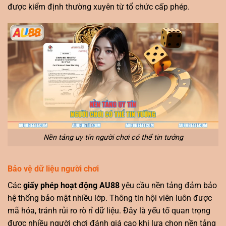
được kiểm định thường xuyên từ tổ chức cấp phép.
Nền tảng uy tín người chơi có thể tin tưởng
Bảo vệ dữ liệu người chơi
Các
giấy phép hoạt động AU88
yêu cầu nền tảng đảm bảo
hệ thống bảo mật nhiều lớp. Thông tin hội viên luôn được
mã hóa, tránh rủi ro rò rỉ dữ liệu. Đây là yếu tố quan trọng
được nhiều người chơi đánh giá cao khi lựa chọn nền tảng