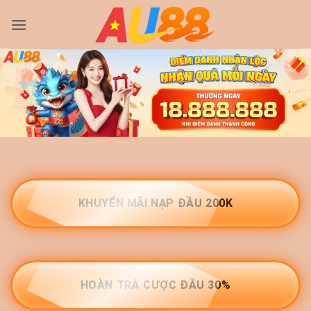
Bỏ
qua
nội
dung
KHUYẾN MÃI NẠP ĐẦU 200K
HOÀN TRẢ CƯỢC ĐẦU 30%