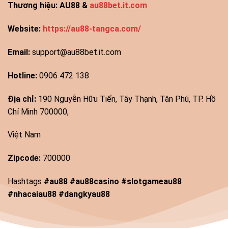
Thương hiệu: AU88
&
au88bet.it.com
Website:
https://au88-tangca.com/
Email:
support@au88bet.it.com
Hotline:
0906 472 138
Địa chỉ:
190 Nguyễn Hữu Tiến, Tây Thạnh, Tân Phú, TP. Hồ
Chí Minh 700000,
Việt Nam
Zipcode:
700000
Hashtags
#au88 #au88casino #slotgameau88
#nhacaiau88 #dangkyau88