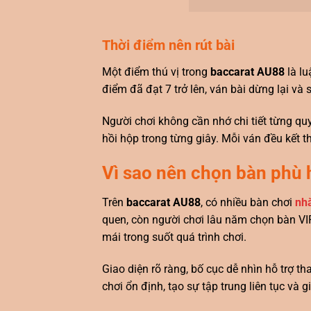
Thời điểm nên rút bài
Một điểm thú vị trong
baccarat AU88
là l
điểm đã đạt 7 trở lên, ván bài dừng lại và 
Người chơi không cần nhớ chi tiết từng qu
hồi hộp trong từng giây. Mỗi ván đều kết t
Vì sao nên chọn bàn phù
Trên
baccarat AU88
, có nhiều bàn chơi
nhà
quen, còn người chơi lâu năm chọn bàn VI
mái trong suốt quá trình chơi.
Giao diện rõ ràng, bố cục dễ nhìn hỗ trợ t
chơi ổn định, tạo sự tập trung liên tục và