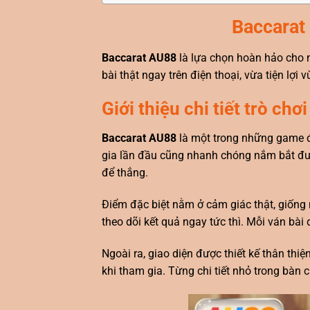
Baccarat
Baccarat AU88
là lựa chọn hoàn hảo cho n
bài thật ngay trên điện thoại, vừa tiện lợ
Giới thiệu chi tiết trò ch
Baccarat AU88
là một trong những game đư
gia lần đầu cũng nhanh chóng nắm bắt đượ
để thắng.
Điểm đặc biệt nằm ở cảm giác thật, giống n
theo dõi kết quả ngay tức thì. Mỗi ván bài
Ngoài ra, giao diện được thiết kế thân thiệ
khi tham gia. Từng chi tiết nhỏ trong bàn