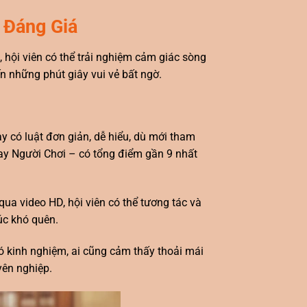
 Đáng Giá
, hội viên có thể trải nghiệm cảm giác sòng
ến những phút giây vui vẻ bất ngờ.
y có luật đơn giản, dễ hiểu, dù mới tham
ay Người Chơi – có tổng điểm gần 9 nhất
qua video HD, hội viên có thể tương tác và
úc khó quên.
 có kinh nghiệm, ai cũng cảm thấy thoải mái
yên nghiệp.