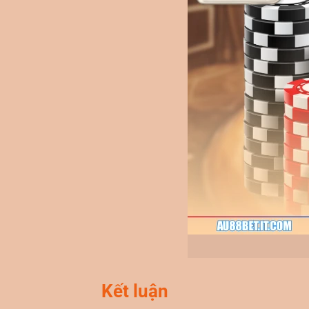
Kết luận