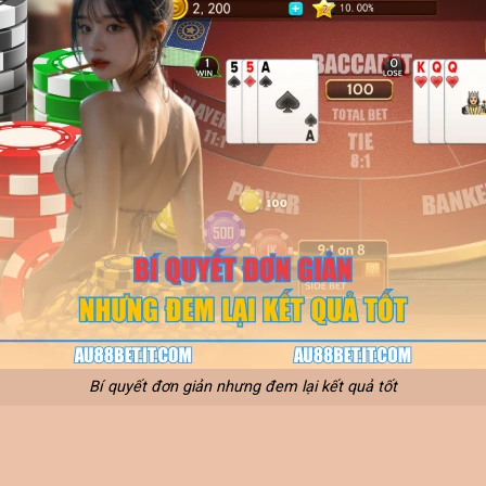
Bí quyết đơn giản nhưng đem lại kết quả tốt