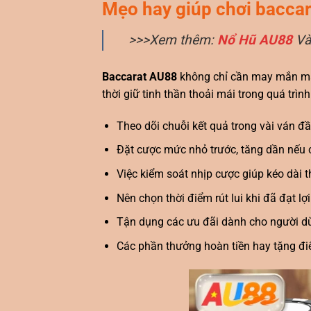
Mẹo hay giúp chơi bacca
>>>Xem thêm:
Nổ Hũ AU88
Và
Baccarat AU88
không chỉ cần may mắn mà 
thời giữ tinh thần thoải mái trong quá trình
Theo dõi chuỗi kết quả trong vài ván đầ
Đặt cược mức nhỏ trước, tăng dần nếu 
Việc kiểm soát nhịp cược giúp kéo dài th
Nên chọn thời điểm rút lui khi đã đạt 
Tận dụng các ưu đãi dành cho người dù
Các phần thưởng hoàn tiền hay tặng đi