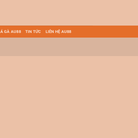
Á GÀ AU88
TIN TỨC
LIÊN HỆ AU88