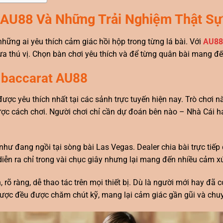
 AU88 Và Những Trải Nghiệm Thật Sự
hững ai yêu thích cảm giác hồi hộp trong từng lá bài. Với
AU88
i vừa thú vị. Chọn bàn chơi yêu thích và để từng quân bài mang đ
ơi baccarat AU88
ợc yêu thích nhất tại các sảnh trực tuyến hiện nay. Trò chơi nà
c cách chơi. Người chơi chỉ cần dự đoán bên nào – Nhà Cái h
hư đang ngồi tại sòng bài Las Vegas. Dealer chia bài trực tiếp 
 diễn ra chỉ trong vài chục giây nhưng lại mang đến nhiều cảm x
n, rõ ràng, dễ thao tác trên mọi thiết bị. Dù là người mới hay đã
 cược đều được chăm chút kỹ, mang lại cảm giác gần gũi và chu