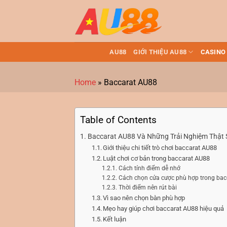
Bỏ
qua
nội
dung
AU88
GIỚI THIỆU AU88
CASINO
Home
»
Baccarat AU88
Table of Contents
Baccarat AU88 Và Những Trải Nghiệm Thật 
Giới thiệu chi tiết trò chơi baccarat AU88
Luật chơi cơ bản trong baccarat AU88
Cách tính điểm dễ nhớ
Cách chọn cửa cược phù hợp trong ba
Thời điểm nên rút bài
Vì sao nên chọn bàn phù hợp
Mẹo hay giúp chơi baccarat AU88 hiệu quả
Kết luận