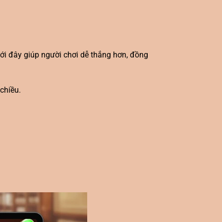
i đây giúp người chơi dễ thắng hơn, đồng
 chiều.