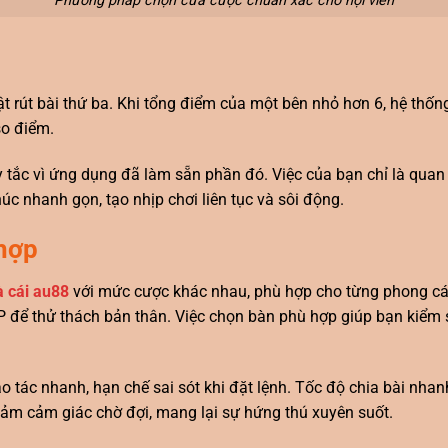
Phương pháp chọn cửa cược chuẩn xác cho hội viên
uật rút bài thứ ba. Khi tổng điểm của một bên nhỏ hơn 6, hệ thốn
so điểm.
y tắc vì ứng dụng đã làm sẵn phần đó. Việc của bạn chỉ là quan
húc nhanh gọn, tạo nhịp chơi liên tục và sôi động.
 hợp
 cái au88
với mức cược khác nhau, phù hợp cho từng phong cá
P để thử thách bản thân.
Việc chọn bàn phù hợp giúp bạn kiểm s
hao tác nhanh, hạn chế sai sót khi đặt lệnh. Tốc độ chia bài nha
 giảm cảm giác chờ đợi, mang lại sự hứng thú xuyên suốt.