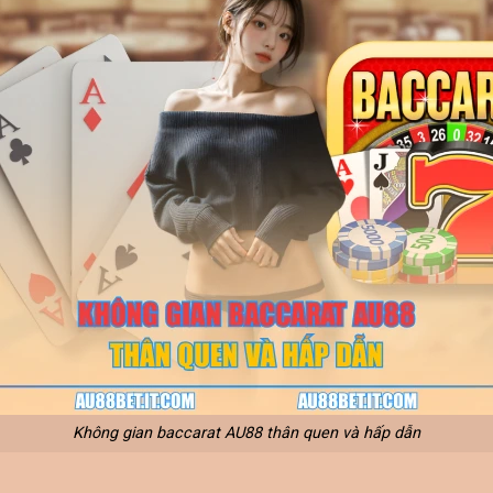
Không gian baccarat AU88 thân quen và hấp dẫn