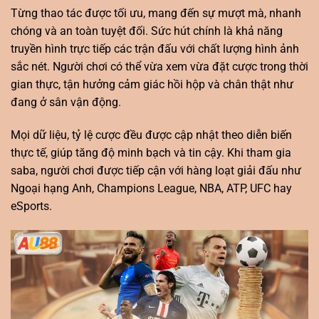
Từng thao tác được tối ưu, mang đến sự mượt mà, nhanh
chóng và an toàn tuyệt đối. Sức hút chính là khả năng
truyền hình trực tiếp các trận đấu với chất lượng hình ảnh
sắc nét. Người chơi có thể vừa xem vừa đặt cược trong thời
gian thực, tận hưởng cảm giác hồi hộp và chân thật như
đang ở sân vận động.
Mọi dữ liệu, tỷ lệ cược đều được cập nhật theo diễn biến
thực tế, giúp tăng độ minh bạch và tin cậy. Khi tham gia
saba, người chơi được tiếp cận với hàng loạt giải đấu như
Ngoại hạng Anh, Champions League, NBA, ATP, UFC hay
eSports.