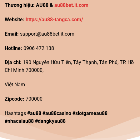
Thương hiệu: AU88
&
au88bet.it.com
Website:
https://au88-tangca.com/
Email:
support@au88bet.it.com
Hotline:
0906 472 138
Địa chỉ:
190 Nguyễn Hữu Tiến, Tây Thạnh, Tân Phú, TP. Hồ
Chí Minh 700000,
Việt Nam
Zipcode:
700000
Hashtags
#au88 #au88casino #slotgameau88
#nhacaiau88 #dangkyau88