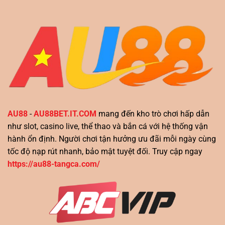
AU88
-
AU88BET.IT.COM
mang đến kho trò chơi hấp dẫn
như slot, casino live, thể thao và bắn cá với hệ thống vận
hành ổn định. Người chơi tận hưởng ưu đãi mỗi ngày cùng
tốc độ nạp rút nhanh, bảo mật tuyệt đối. Truy cập ngay
https://au88-tangca.com/