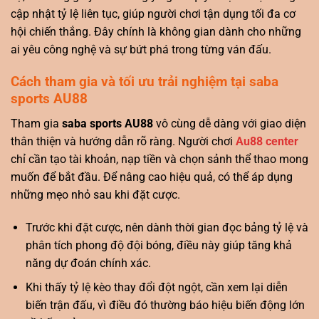
cập nhật tỷ lệ liên tục, giúp người chơi tận dụng tối đa cơ
hội chiến thắng. Đây chính là không gian dành cho những
ai yêu công nghệ và sự bứt phá trong từng ván đấu.
Cách tham gia và tối ưu trải nghiệm tại saba
sports AU88
Tham gia
saba sports AU88
vô cùng dễ dàng với giao diện
thân thiện và hướng dẫn rõ ràng. Người chơi
Au88 center
chỉ cần tạo tài khoản, nạp tiền và chọn sảnh thể thao mong
muốn để bắt đầu. Để nâng cao hiệu quả, có thể áp dụng
những mẹo nhỏ sau khi đặt cược.
Trước khi đặt cược, nên dành thời gian đọc bảng tỷ lệ và
phân tích phong độ đội bóng, điều này giúp tăng khả
năng dự đoán chính xác.
Khi thấy tỷ lệ kèo thay đổi đột ngột, cần xem lại diễn
biến trận đấu, vì điều đó thường báo hiệu biến động lớn