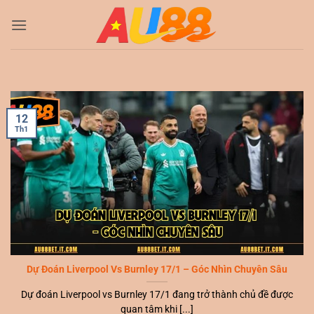
Bỏ
qua
nội
dung
12
Th1
Dự Đoán Liverpool Vs Burnley 17/1 – Góc Nhìn Chuyên Sâu
Dự đoán Liverpool vs Burnley 17/1 đang trở thành chủ đề được
quan tâm khi [...]